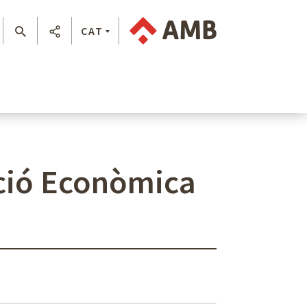
CAT
oció Econòmica