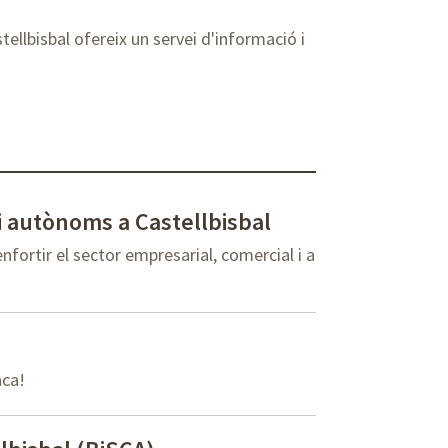
llbisbal ofereix un servei d'informació i
i autònoms a Castellbisbal
nfortir el sector empresarial, comercial i a
aca!